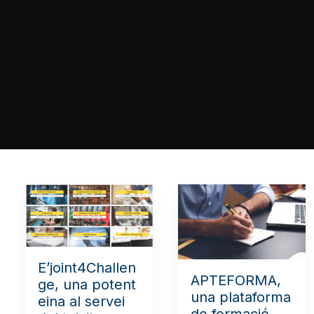
E’joint4Challen
APTEFORMA,
ge, una potent
una plataforma
eina al servei
de formació