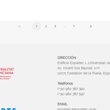
…
1
2
3
7
DIRECCIÓN
Edificio Espaitec 1, Universitat J
Av. Vicent Sos Baynat, s/n
12071 Castellón de la Plana, Es
Teléfonos
(+34) 964 387 390
(+34) 964 387 597
EMAIL
espaitec@espaitec.uji.es