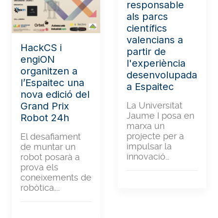
responsable
als parcs
científics
valencians a
HackCS i
partir de
engiON
l'experiència
organitzen a
desenvolupada
l’Espaitec una
a Espaitec
nova edició del
La Universitat
Grand Prix
Jaume I posa en
Robot 24h
marxa un
projecte per a
El desafiament
impulsar la
de muntar un
innovació…
robot posarà a
prova els
coneixements de
robòtica,…