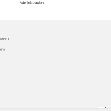
Administración
aume I
paña