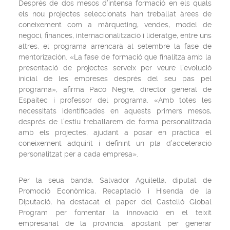
Després de dos mesos d’intensa formació en els quals
els nou projectes seleccionats han treballat àrees de
coneixement com a màrqueting, vendes, model de
negoci, finances, internacionalització i lideratge, entre uns
altres, el programa arrencarà al setembre la fase de
mentorización. «La fase de formació que finalitza amb la
presentació de projectes serveix per veure l’evolució
inicial de les empreses després del seu pas pel
programa», afirma Paco Negre, director general de
Espaitec i professor del programa. «Amb totes les
necessitats identificades en aquests primers mesos,
després de l’estiu treballarem de forma personalitzada
amb els projectes, ajudant a posar en pràctica el
coneixement adquirit i definint un pla d’acceleració
personalitzat per a cada empresa».
Per la seua banda, Salvador Aguilella, diputat de
Promoció Econòmica, Recaptació i Hisenda de la
Diputació, ha destacat el paper del Castelló Global
Program per fomentar la innovació en el teixit
empresarial de la província, apostant per generar