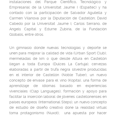
instalaciones del Parque Científico, Tecnológico y
Empresarial de la Universitat Jaume I (Espaitec) y ha
contado con la participación de Salvador Aguilella y
Carmen Vilanova por la Diputación de Castellón; David
Cabedo por la Universitat Jaume I; Carlos Serrano, de
Angels Capital y Edurne Zubiria, de la Fundación
Globalis, entre otros.
Un gimnasio donde nuevas tecnologías y deporte se
unen para mejorar la calidad de vida (Urban Sport Club);
mermeladas de km 0 que desde Altura en Castellón
llegan a toda Europa (Dulces La Cartuja); cervezas
elaboradas a partir de trufa negra silvestre producidas
en el interior de Castellón (Noble Tuber); un nuevo
concepto de envase para el vino (Kopita); una forma de
aprendizaje de idiomas basado en experiencias
vivenciales (Clap Languages); formación y apoyo para
facilitar la inserción laboral de jóvenes castellonenses en
países europeos (International Steps); un nuevo concepto
de estudio de diseño creativo done la realidad virtual
toma protagonismo (Nuxot); una apuesta por hacer