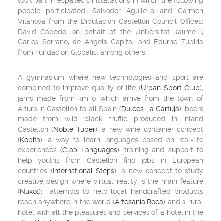
took part in espaitec’s installations in which the following
people participated: Salvador Aguilella and Carmen
Vilanova from the Diputación Castellón Council Offices;
David Cabedo, on behalf of the Universitat Jaume I,
Carlos Serrano, de Angels Capital and Edurne Zubiria
from Fundación Globalis, among others.
A gymnasium where new technologies and sport are
combined to improve quality of life (
Urban Sport Club
);
jams made from km 0 which arrive from the town of
Altura in Castellón to all Spain (
Dulces La Cartuja
); beers
made from wild black truffle produced in inland
Castellón (
Noble Tuber
); a new wine container concept
(
Kopita
); a way to learn languages based on real-life
experiences (
Clap Languages
); training and support to
help youths from Castellón find jobs in European
countries (
International Steps
); a new concept to study
creative design where virtual reality is the main feature
(
Nuxot
); attempts to help local handcrafted products
reach anywhere in the world (
Artesanía Roca
) and a rural
hotel with all the pleasures and services of a hotel in the