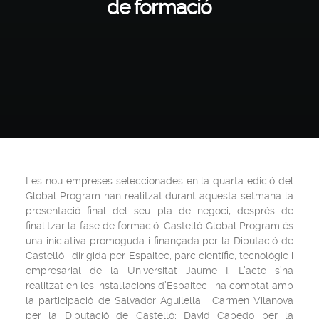
de formació
Les nou empreses seleccionades en la quarta edició del
Global Program han realitzat durant aquesta setmana la
presentació final del seu pla de negoci, després de
finalitzar la fase de formació. Castelló Global Program és
una iniciativa promoguda i finançada per la Diputació de
Castelló i dirigida per Espaitec, parc científic, tecnològic i
empresarial de la Universitat Jaume I. L’acte s’ha
realitzat en les instal·lacions d’Espaitec i ha comptat amb
la participació de Salvador Aguilella i Carmen Vilanova
per la Diputació de Castelló; David Cabedo per la