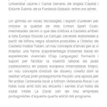
Universitat Jaume I; Carlos Serrano, de Angels Capital i
Edurne Zubiria, de la Fundació Globalis, entre uns altres.
Un gimnàs on noves tecnologies i esport s’uneixen per
millorar la qualitat de vida (Urban Sport Club);
melmelades de km 0 que des d’Altura a Castelló arriben
a tota Europa (Dulces La Cartuja); cerveses elaborades a
partir de tòfona negra silvestre produïdes a l’interior de
Castelló (Noble Tuber); un nou concepte d’envàs per al vi
(Kopita); una forma d’aprenentatge d’idiomes basat en
experiències vivencials (Clap Languages); formació i
suport per facilitar la inserció laboral de joves
castellonencs en països europeus (International Steps);
un nou concepte d’estudi de disseny creatiu doni la
realitat virtual pren protagonisme (Nuxot); una aposta per
fer arribar l’artesania local a tothom (Artesanía Roca) i un
hotel rural amb tots els encants i serveis d’un hotel de
ciutat (Hotel La Cava) són les nou empreses
protagonistes d’aquesta quarta edició del programa.