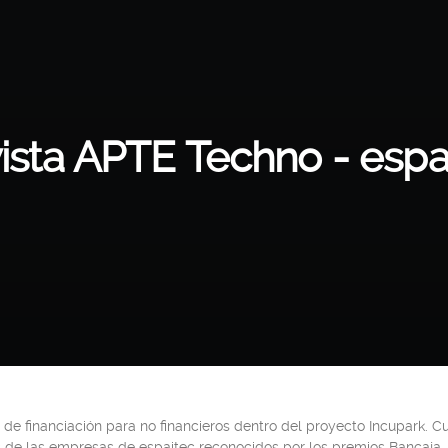
ista APTE Techno - espa
 de financiación para no financieros dentro del proyecto Incupark. C
 de las empresas de espaitec reconocidos por los premios Bancaj