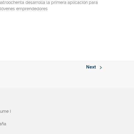
uatroochenta desarrolla la primera aplicación para
a Jóvenes emprendedores
Next
aume I
paña