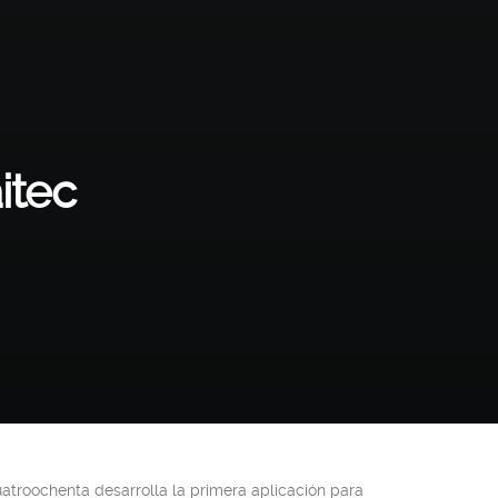
itec
uatroochenta desarrolla la primera aplicación para