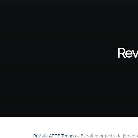
Rev
Revista APTE Techno
– Espaitec organiza la jornada