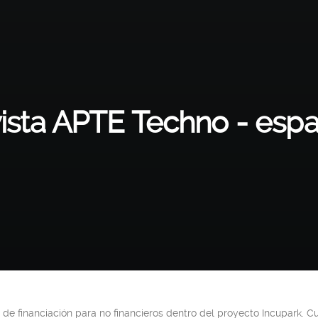
ista APTE Techno - espa
 de financiación para no financieros dentro del proyecto Incupark. C