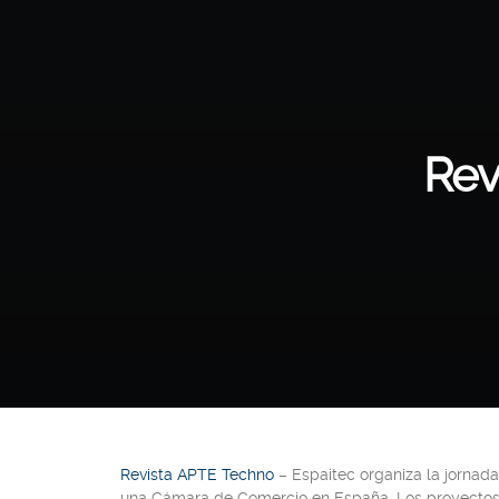
Rev
Revista APTE Techno
– Espaitec organiza la jornada
una Cámara de Comercio en España. Los proyectos