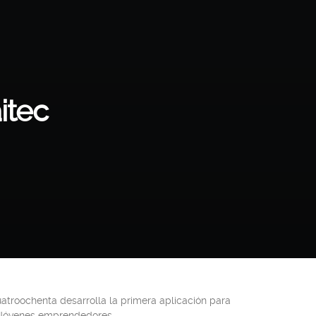
itec
uatroochenta desarrolla la primera aplicación para
a Jóvenes emprendedores