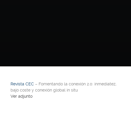
Revista CEC
– Fomentando la conexión 2.0: inmediatez,
bajo coste y conexión global in situ
Ver adjunto