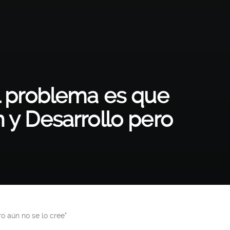
El problema es que
n y Desarrollo pero
o aún no se lo cree"