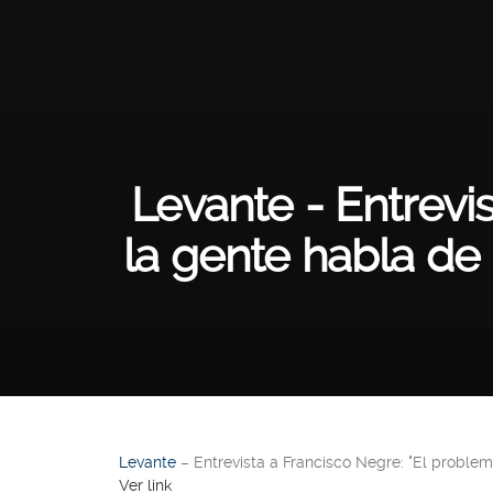
Levante - Entrevi
la gente habla de 
Levante
– Entrevista a Francisco Negre: "El problem
Ver link