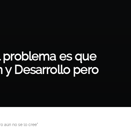
El problema es que
n y Desarrollo pero
o aún no se lo cree"