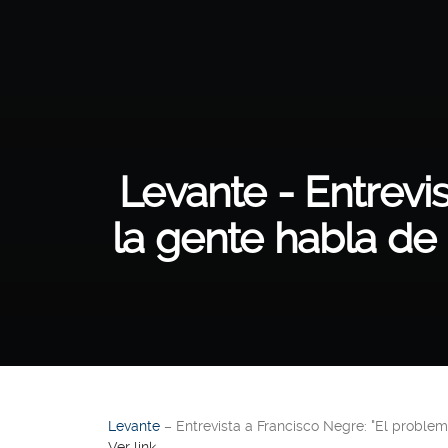
Levante - Entrevi
la gente habla de 
Levante
– Entrevista a Francisco Negre: "El problem
Ver link