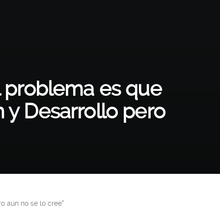
El problema es que
n y Desarrollo pero
o aún no se lo cree"