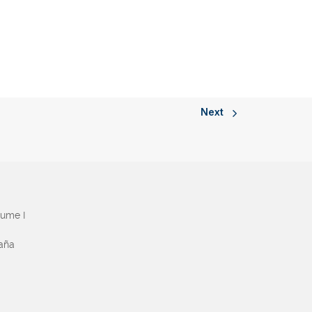
Next
aume I
paña