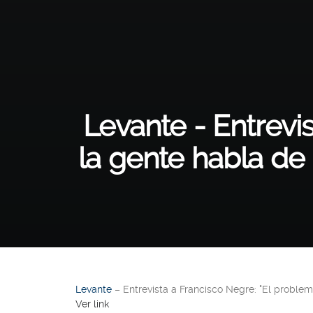
Levante - Entrevi
la gente habla de 
Levante
– Entrevista a Francisco Negre: "El problem
Ver link