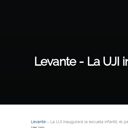
Levante - La UJI i
Levante
– La UJI inaugurará la escuela infantil, el p
Ver link