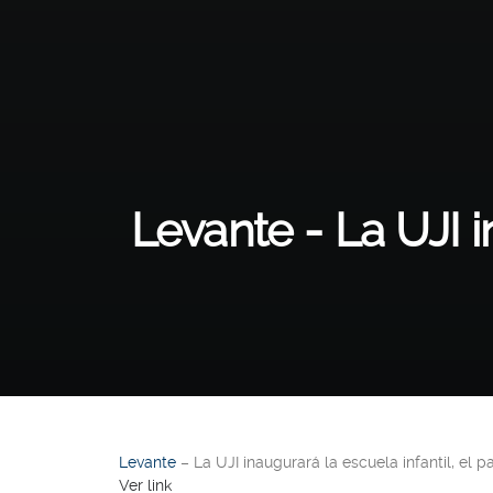
Levante - La UJI i
Levante
– La UJI inaugurará la escuela infantil, el p
Ver link