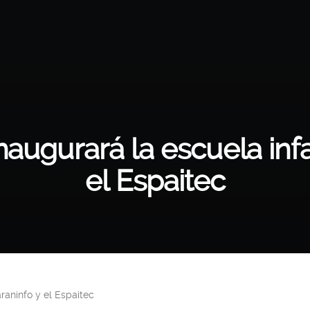
naugurará la escuela infan
el Espaitec
araninfo y el Espaitec