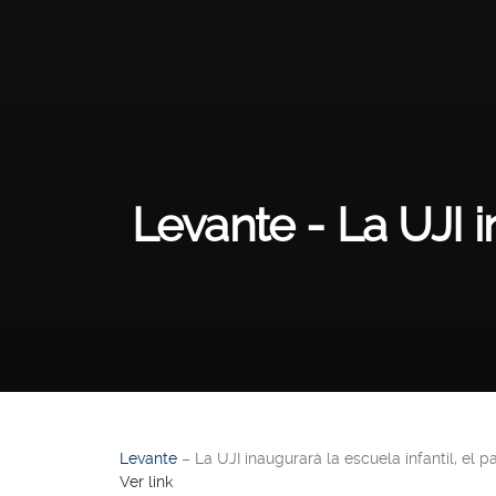
Levante - La UJI i
Levante
– La UJI inaugurará la escuela infantil, el p
Ver link