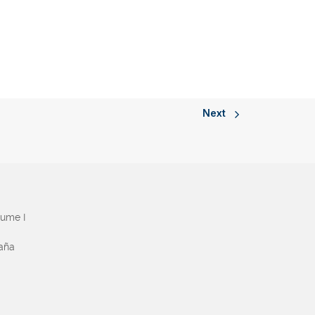
Next
aume I
paña