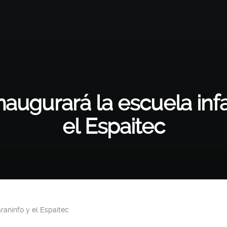
naugurará la escuela infan
el Espaitec
araninfo y el Espaitec