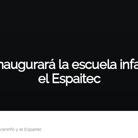
naugurará la escuela infan
el Espaitec
araninfo y el Espaitec