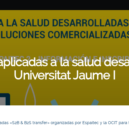
plicadas a la salud desa
Universitat Jaume I
adas «S2B & B2S transfer» organizadas por Espaitec y la OCIT para 