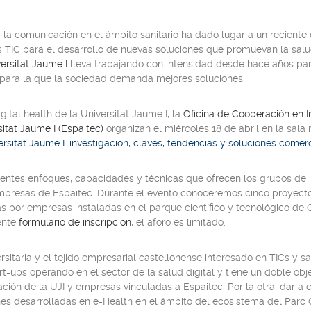
 y la comunicación en el ámbito sanitario ha dado lugar a un recient
 TIC para el desarrollo de nuevas soluciones que promuevan la salu
ersitat Jaume I
lleva trabajando con intensidad desde hace años par
a, para la que la sociedad demanda mejores soluciones.
gital health
de la Universitat Jaume I, la
Oficina de Cooperación en I
sitat Jaume I (Espaitec)
organizan el miércoles 18 de abril en la sala m
ersitat Jaume I: investigación, claves, tendencias y soluciones come
rentes enfoques, capacidades y técnicas que ofrecen los grupos de i
mpresas de Espaitec. Durante el evento conoceremos cinco proyecto
s por empresas instaladas en el parque científico y tecnológico de 
iente
formulario de inscripción
, el aforo es limitado.
rsitaria y el tejido empresarial castellonense interesado en TICs y s
t-ups operando en el sector de la salud digital y tiene un doble obje
ción de la UJI y empresas vinculadas a Espaitec. Por la otra, dar a c
es desarrolladas en e-Health en el ámbito del ecosistema del Parc Ci