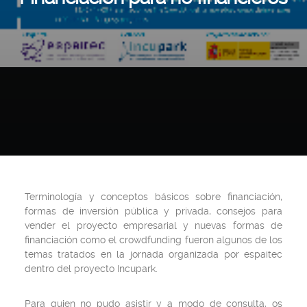
Terminología y conceptos básicos sobre financiación,
formas de inversión pública y privada, consejos para
vender el proyecto empresarial y nuevas formas de
financiación como el crowdfunding fueron algunos de los
temas tratados en la jornada organizada por espaitec
dentro del proyecto Incupark.
Para quien no pudo asistir y a modo de consulta, os