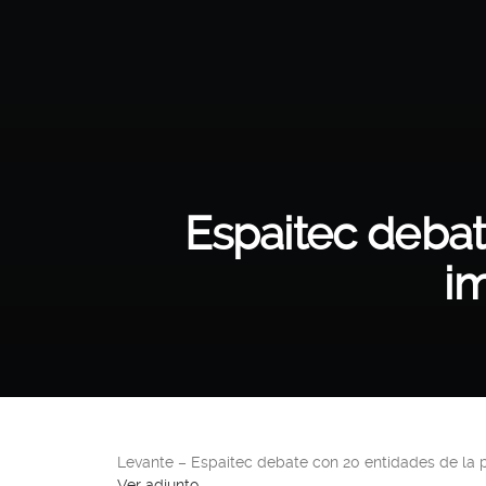
Espaitec debat
i
Levante – Espaitec debate con 20 entidades de la 
Ver adjunto