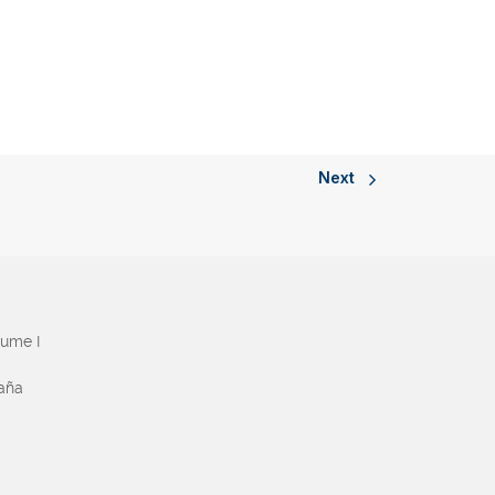
Next
aume I
paña