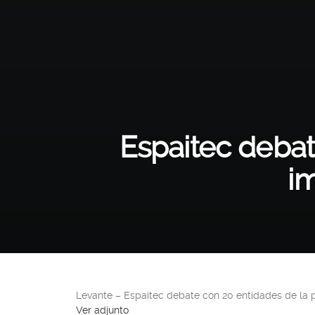
Espaitec debat
i
Levante – Espaitec debate con 20 entidades de la 
Ver adjunto