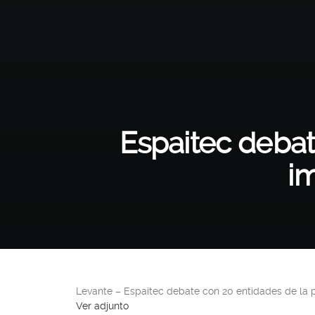
Espaitec debat
i
Levante – Espaitec debate con 20 entidades de la 
Ver adjunto