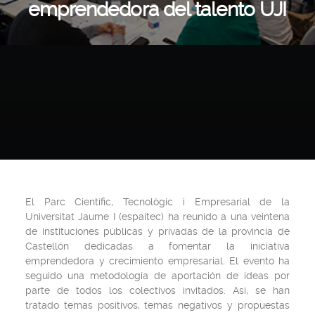
emprendedora del talento UJI
El Parc Científic, Tecnològic i Empresarial de la
Universitat Jaume I (espaitec) ha reunido a una veintena
de instituciones públicas y privadas de la provincia de
Castellón dedicadas a fomentar la iniciativa
emprendedora y crecimiento empresarial. El evento ha
seguido una metodología de aportación de ideas por
parte de todos los colectivos invitados. Así, se han
tratado temas positivos, temas negativos y propuestas