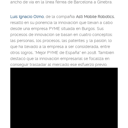
ancho de vía en la línea férrea de Barcelona a Ginebra.
Luis Ignacio Olmo
, de la compañía
Asti Mobile Robotics
,
resaltó en su ponencia la innovación que llevan a cabo
desde una empresa PYME situada en Burgos. Sus
procesos de innovación se basan en cuatro conceptos:
las personas, los procesos, las patentes y la pasión; lo
que ha llevado a la empresa a ser considerada, entre
otros logros, “Mejor PYME de España” en 2018. También
destacó que la innovación empresarial se focaliza en
conseguir trasladar al mercado ese esfuerzo previo.