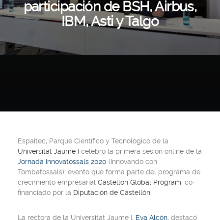
participación de BSH, Airbus,
IBM, Asti y Talgo
Espaitec, Parque Científico y Tecnológico de la
Universitat Jaume I
celebró la primera sesión online de la
Jornada Innovatossals 2020
(Innovando con
Tombatossals), evento que forma parte del programa de
crecimiento empresarial
Castellón Global Program
, co-
financiado por la
Diputación de Castellón
.
La rectora de la Universitat Jaume I,
Eva Alcón
, destacó