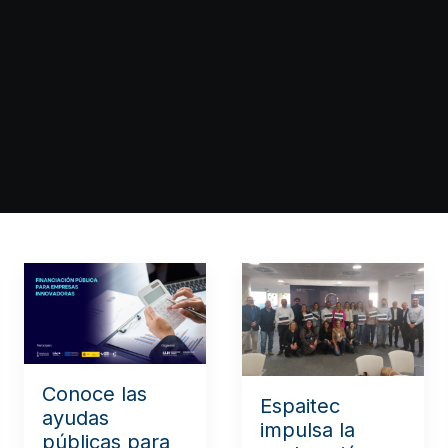
Conoce las
Espaitec
ayudas
impulsa la
públicas para