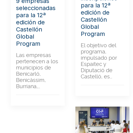
9 empresas
para la 12ª
seleccionadas
edición de
para la 12ª
Castellón
edición de
Global
Castellón
Program
Global
Program
El objetivo del
programa,
Las empresas
impulsado por
pertenecen a los
Espaitec y
municipios de
Diputació de
Benicarló,
Castelló, es…
Benicàssim,
Burriana,…