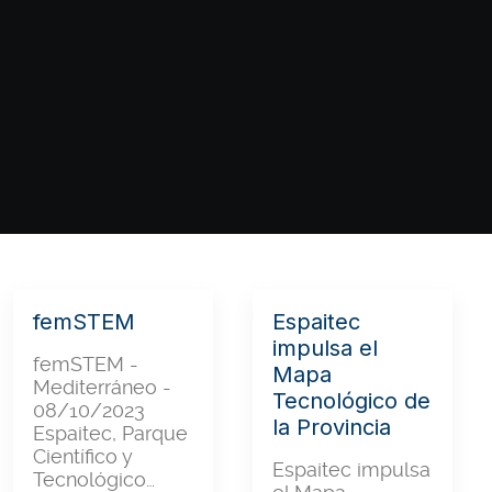
femSTEM
Espaitec
impulsa el
femSTEM -
Mapa
Mediterráneo -
Tecnológico de
08/10/2023
la Provincia
Espaitec, Parque
Científico y
Espaitec impulsa
Tecnológico…