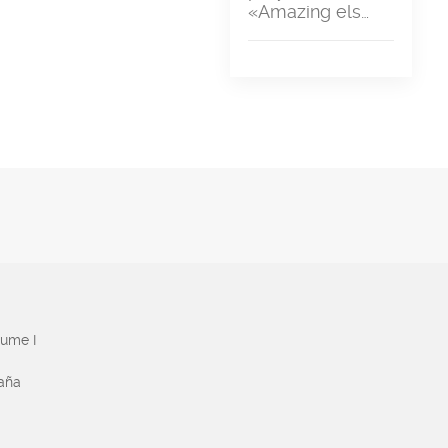
«Amazing els…
aume I
paña