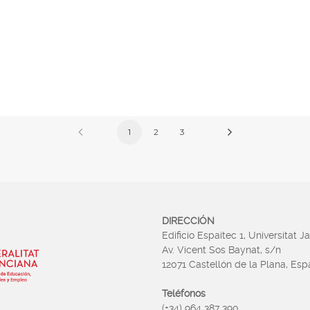
1
2
3
DIRECCIÓN
Edificio Espaitec 1, Universitat J
Av. Vicent Sos Baynat, s/n
12071 Castellón de la Plana, Es
Teléfonos
(+34) 964 387 390