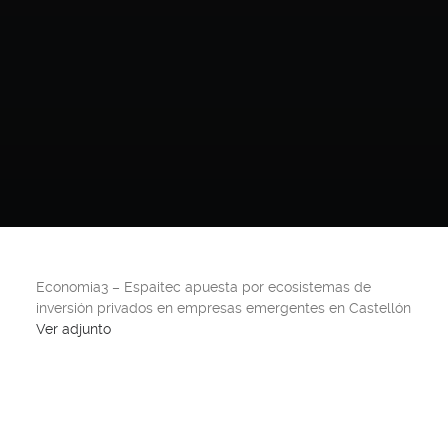
Economia3 – Espaitec apuesta por ecosistemas de
inversión privados en empresas emergentes en Castellón
Ver adjunto