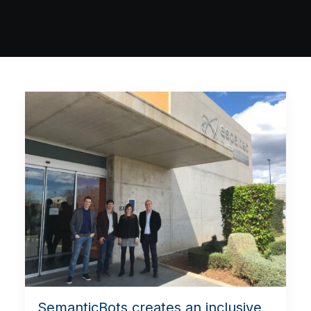
SemanticBots creates an inclusive