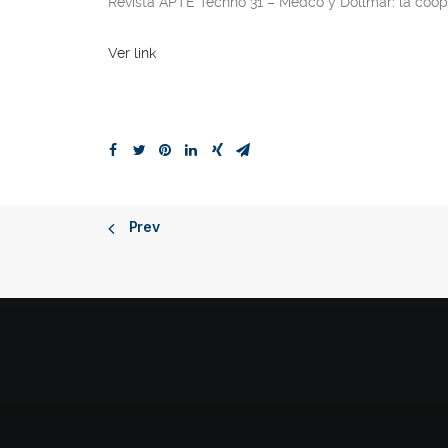
Revista APTE Techno 31
– Medco y Dollmar: la coope
Ver link
Prev