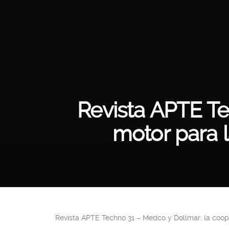
Revista APTE Te
motor para l
Revista APTE Techno 31
– Medco y Dollmar: la coope