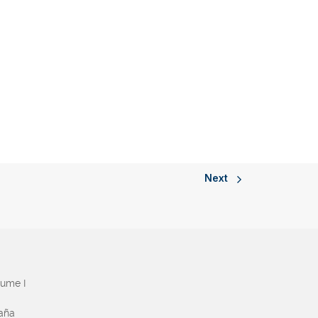
Next
aume I
paña