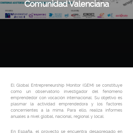
Comunidad Valenciana
El Global Entrepreneurship Monitor (GEM) se constituye
como un observatorio investigador del fenómeno
emprendedor con vocación internacional. Su objetivo es
plasmar la actividad emprendedora y los factores
concernientes a la mima. Para ello, realiza informes
anuales a nivel global, nacional, regional y local.
En España, el proyecto se encuentra desagregado en