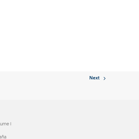
Next
aume I
paña