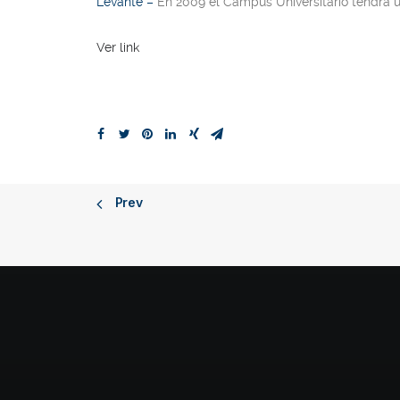
Levante –
En 2009 el Campus Universitario tendrá un
Ver link
Prev