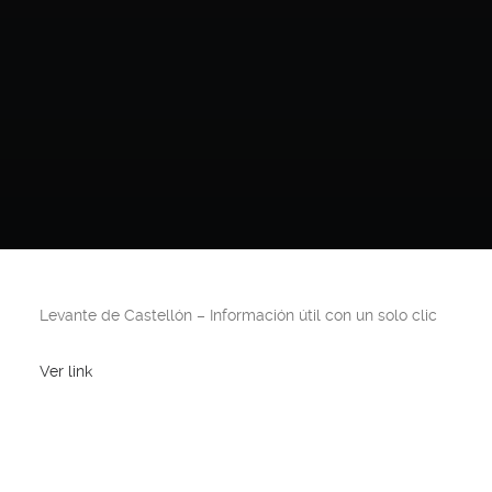
Levante de Castellón
– Información útil con un solo clic
Ver link