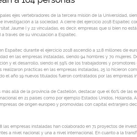
ipales ejes vertebradores de la tercera misión de la Universidad, si
e investigación a la sociedad. A cierre del ejercicio 2018 Espaitec 
ersitat Jaume I y 22 vinculadas, es decir, empresas que si bien no es
 a través de su vinculación a Espaitec.
n Espaitec durante el ejercicio 2018 ascendió a 12,8 millones de euro
vidad en las empresas instaladas, siendo 94 hombres y 70 mujeres. D
ación y el desarrollo, siendo el 59% de los trabajadores y promotor
as realizaron prácticas en las empresas instaladas, 25 lo hicieron co
odo el año 19 nuevos titulados fueron contratados por las empresas i
más allá de la provincia de Castellón, destacar que el 60% de las e
rnacional en 21 países como por ejemplo Estados Unidos, Holanda, Alem
empresas de origen europeo y promovidas con capital extranjero dec
018 las empresas instaladas han colaborado en 71 proyectos de invest
es a nivel nacional y una a nivel internacional. En cuanto a la tran