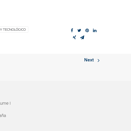
 Y TECNOLÓGICO
Next
aume I
paña