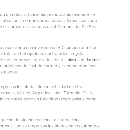
endo una de sus funciones primordiales favorecer la
contaba con 20 empresas instaladas, firmas con sede
tán físicamente instaladas en el Campus del Riu Sec
s, realizando una inversión en I+D cercana al millón
el total de trabajadores contratados un 30%
es de las empresas egresados de la
Universitat Jaume
mo prácticas de final de carrera y 12 como prácticas
nstaladas.
mpresas instaladas tienen actividad en otras
ania, México, Argentina, Italia, Tailandia, Chile,
idieron abrir sede en Castellón desde países como
igación de alcance nacional e internacional.
sferencia, las 20 empresas instaladas han colaborado