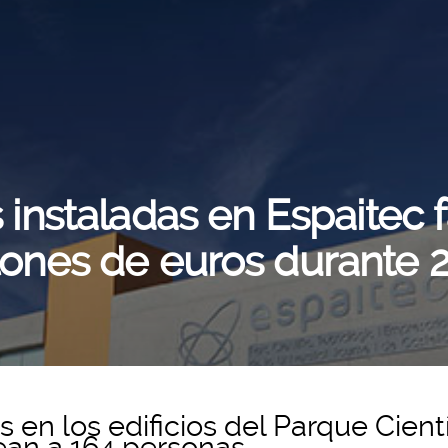
instaladas en Espaitec f
lones de euros durante 
en los edificios del Parque Cientí
ean a 164 personas