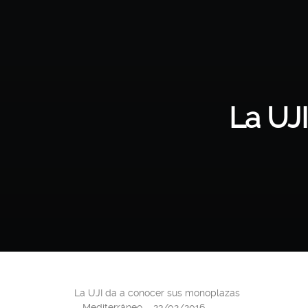
La UJ
La UJI da a conocer sus monoplazas
– Mediterráneo – 23/02/2016