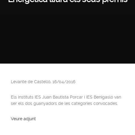
Levante de Castelló, 16/04/2016
Els instituts IES Juan Bautista Porcar i IES Benigasló van
ser els dos guanyadors de les categories convocades.
Veure adjunt