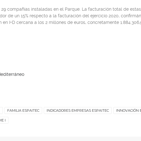
n 29 compañías instaladas en el Parque. La facturación total de estas
or de un 15% respecto a la facturación del ejercicio 2020, confirmán
n en I+D cercana a los 2 millones de euros, concretamente 1.884.306,9
editerráneo
FAMILIA ESPAITEC
INDICADORES EMPRESAS ESPAITEC
INNOVACIÓN 
E I