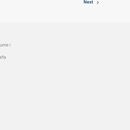
Next
aume I
paña