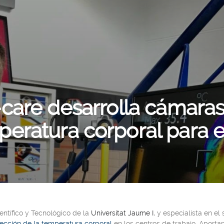
care desarrolla cámara
peratura corporal para ev
entífico y Tecnológico de la
Universitat Jaume I
, y especialista en el
ección de la temperatura corporal
en los centros de trabajo. Aporta