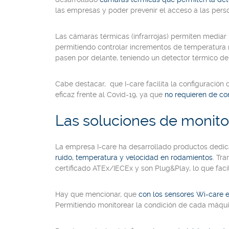
las empresas y poder prevenir el acceso a las perso
Las cámaras térmicas
(infrarrojas)
permiten mediar la
permitiendo controlar incrementos de temperatura
pasen por delante, teniendo un detector térmico de
Cabe destacar, que I-care facilita la configuración
eficaz frente al Covid-19, ya que
no requieren de co
Las soluciones de monitor
La empresa I-care ha desarrollado productos dedica
ruido, temperatura y velocidad en rodamientos
. Tr
certificado
ATEx/IECEx
y son
Plug&Play
, lo que fa
Hay que mencionar, que
con los sensores
Wi-care e
Permitiendo monitorear la condición de cada máquina