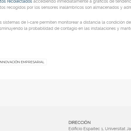
atos recolectados
accediendo inmediatamente a gráficos de tendencia
tos recogidos por los sensores inalámbricos son almacenados y admi
los sistemas de I-care permiten monitorear a distancia la condición de
isminuyendo la probabilidad de contagio en las instalaciones y man
INNOVACIÓN EMPRESARIAL
DIRECCIÓN
Edificio Espaitec 1, Universitat J