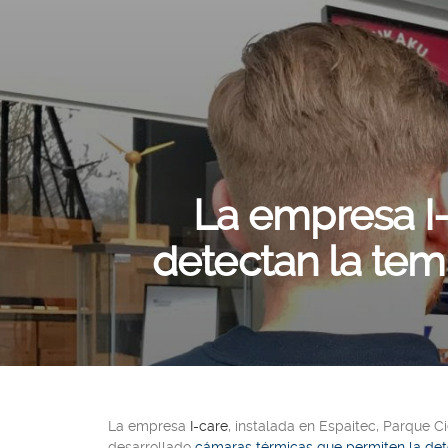
La empresa I-
detectan la tem
La empresa
I-care
, instalada en
Espaitec, Parque Ci
desarrollado
cámaras térmicas que permiten la det