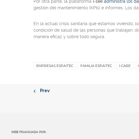
Por otra parte, la plataforma
I-see
administra los d
gestión del mantenimiento
(KPIs)
e informes. Los da
En la actual crisis sanitaria que estamos viviendo, 
condición de salud de las personas que trabajan, d
manera eficaz y sobre todo segura.
EMPRESAS ESPAITEC
FAMILIA ESPAITEC
I-CARE
Prev
WEB FINANCIADA POR: