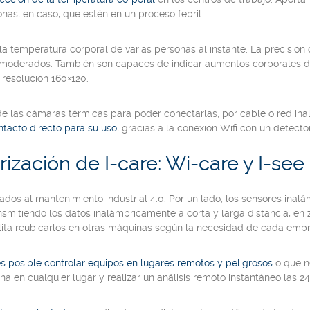
nas, en caso, que estén en un proceso febril.
 temperatura corporal de varias personas al instante. La precisión d
 moderados. También son capaces de indicar aumentos corporales d
 resolución 160×120.
 de las cámaras térmicas para poder conectarlas, por cable o red in
ntacto directo para su uso
, gracias a la conexión Wifi con un detecto
ización de I-care: Wi-care y I-see
dos al mantenimiento industrial 4.0. Por un lado, los sensores inal
ansmitiendo los datos inalámbricamente a corta y larga distancia, en 
cilita reubicarlos en otras máquinas según la necesidad de cada emp
s posible controlar equipos en lugares remotos y peligrosos
o que n
 en cualquier lugar y realizar un análisis remoto instantáneo las 24