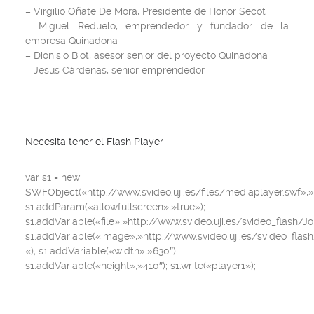
– Virgilio Oñate De Mora, Presidente de Honor Secot
– Miguel Reduelo, emprendedor y fundador de la
empresa Quinadona
– Dionisio Biot, asesor senior del proyecto Quinadona
– Jesús Cárdenas, senior emprendedor
Necesita tener el Flash Player
var s1 = new
SWFObject(«http://www.svideo.uji.es/files/mediaplayer.swf»,»s
s1.addParam(«allowfullscreen»,»true»);
s1.addVariable(«file»,»http://www.svideo.uji.es/svideo_flash/Jo
s1.addVariable(«image»,»http://www.svideo.uji.es/svideo_flas
«); s1.addVariable(«width»,»630″);
s1.addVariable(«height»,»410″); s1.write(«player1»);