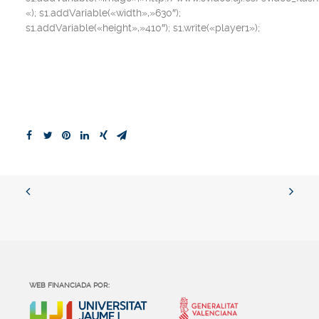
«); s1.addVariable(«width»,»630″);
s1.addVariable(«height»,»410″); s1.write(«player1»);
WEB FINANCIADA POR: