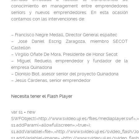
conocimiento en management entre emprendedores
seniors y nuevos emprendedores. En esta ocasión
contamos con las intervenciones de:
– Francisco Negre Medall, Director General espaitec
– José Daniel Escrig Zaragoza, miembro SECOT
Castellón
– Virgilio Oñate De Mora, Presidente de Honor Secot
– Miguel Reduelo, emprendedor y fundador de la
empresa Quinadona
– Dionisio Biot, asesor senior del proyecto Quinadona
– Jesús Cárdenas, senior emprendedor
Necesita tener el Flash Player
var s1 = new
SWFObject(«http://www.svideo.uji.es/files/mediaplayer.swf»,»s
s1.addParam(«allowfullscreen»,»true»);
s1.addVariable(«file»,»http://www.svideo.uji.es/svideo_flash/Jo
s1.addVariable(«image»,»http://www.svideo.uji.es/svideo_flas