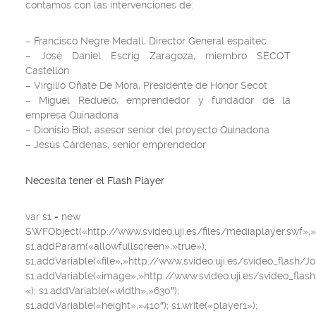
contamos con las intervenciones de:
– Francisco Negre Medall, Director General espaitec
– José Daniel Escrig Zaragoza, miembro SECOT
Castellón
– Virgilio Oñate De Mora, Presidente de Honor Secot
– Miguel Reduelo, emprendedor y fundador de la
empresa Quinadona
– Dionisio Biot, asesor senior del proyecto Quinadona
– Jesús Cárdenas, senior emprendedor
Necesita tener el Flash Player
var s1 = new
SWFObject(«http://www.svideo.uji.es/files/mediaplayer.swf»,»s
s1.addParam(«allowfullscreen»,»true»);
s1.addVariable(«file»,»http://www.svideo.uji.es/svideo_flash/Jo
s1.addVariable(«image»,»http://www.svideo.uji.es/svideo_flas
«); s1.addVariable(«width»,»630″);
s1.addVariable(«height»,»410″); s1.write(«player1»);