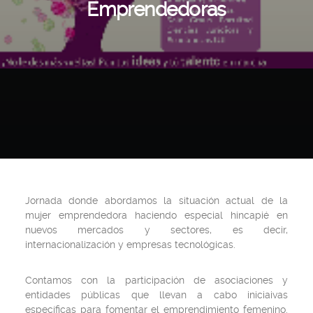
Emprendedoras
Jornada donde abordamos la situación actual de la
mujer emprendedora haciendo especial hincapié en
nuevos mercados y sectores, es decir,
internacionalización y empresas tecnológicas.
Contamos con la participación de asociaciones y
entidades públicas que llevan a cabo iniciaivas
específicas para fomentar el emprendimiento femenino.