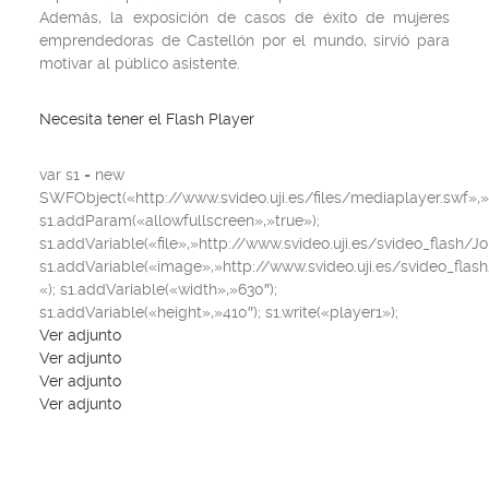
Además, la exposición de casos de éxito de mujeres
emprendedoras de Castellón por el mundo, sirvió para
motivar al público asistente.
Necesita tener el Flash Player
var s1 = new
SWFObject(«http://www.svideo.uji.es/files/mediaplayer.swf»,»s
s1.addParam(«allowfullscreen»,»true»);
s1.addVariable(«file»,»http://www.svideo.uji.es/svideo_flash/
s1.addVariable(«image»,»http://www.svideo.uji.es/svideo_fl
«); s1.addVariable(«width»,»630″);
s1.addVariable(«height»,»410″); s1.write(«player1»);
Ver adjunto
Ver adjunto
Ver adjunto
Ver adjunto