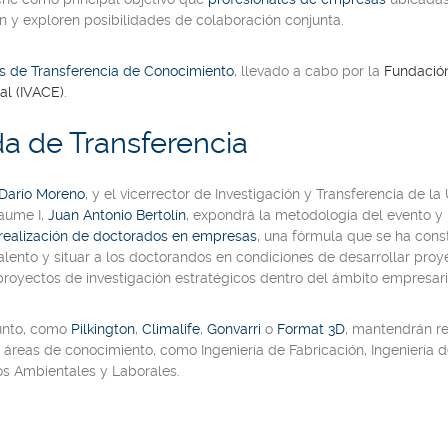
n y exploren posibilidades de colaboración conjunta.
s de Transferencia de Conocimiento
, llevado a cabo por la
Fundación
al (IVACE)
.
da de Transferencia
Darío Moreno
, y el
vicerrector de Investigación y Transferencia de la 
Jaume I
,
Juan Antonio Bertolín
, expondrá la metodología del evento y 
realización de doctorados en empresas
, una fórmula que se ha const
el talento y situar a los doctorandos en condiciones de desarrollar p
royectos de investigación estratégicos dentro del ámbito empresari
unto
, como
Pilkington
,
Climalife
,
Gonvarri
o
Format 3D
, mantendrán r
 áreas de conocimiento, como
Ingeniería de Fabricación
,
Ingeniería 
os Ambientales y Laborales
.