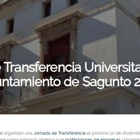
Transferencia Universit
ntamiento de Sagunto 
to
organizan una
Jornada de Transferencia
el próximo 10 de diciembre
iene como principal objetivo que
profesionales de empresas
ubicadas