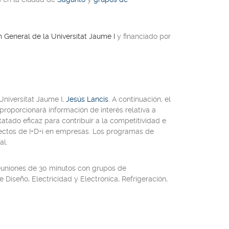
 General de la Universitat Jaume I
y financiado por
Universitat Jaume I
,
Jesús Lancis
. A continuación, el
proporcionará información de interés relativa a
atado eficaz para contribuir a la competitividad e
royectos de I+D+i en empresas. Los programas de
al.
euniones de 30 minutos con
grupos de
de Diseño
,
Electricidad y Electrónica
,
Refrigeración
,