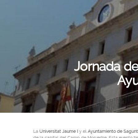
Jornada de 
Ayu
La
Universitat Jaume I
y el
Ayuntamiento de Sagun
de la capital del
Camp de Morvedre
. Esta evento t