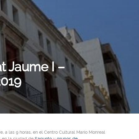
at Jaume I –
2019
, a las 9 horas, en el
Centro Cultural Mario Monreal
 en la ciudad de
Sagunto
y
grupos de