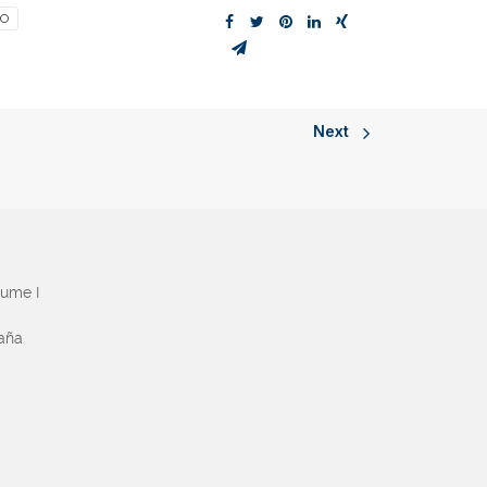
O
Next
aume I
paña