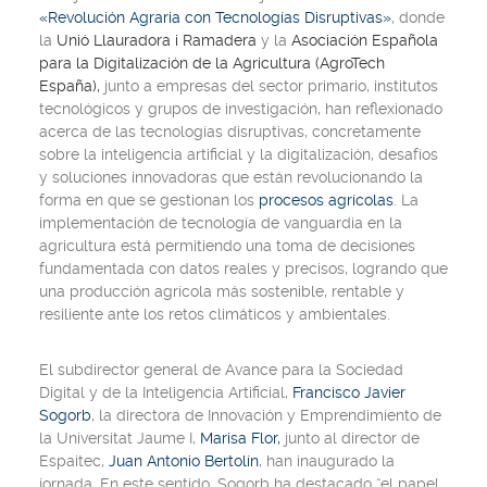
«Revolución Agraria con Tecnologías Disruptivas»
, donde
la
Unió Llauradora i Ramadera
y la
Asociación Española
para la Digitalización de la Agricultura (AgroTech
España),
junto a empresas del sector primario, institutos
tecnológicos y grupos de investigación, han reflexionado
acerca de las tecnologías disruptivas, concretamente
sobre la inteligencia artificial y la digitalización, desafíos
y soluciones innovadoras que están revolucionando la
forma en que se gestionan los
procesos agrícolas
. La
implementación de tecnología de vanguardia en la
agricultura está permitiendo una toma de decisiones
fundamentada con datos reales y precisos, logrando que
una producción agrícola más sostenible, rentable y
resiliente ante los retos climáticos y ambientales.
El subdirector general de Avance para la Sociedad
Digital y de la Inteligencia Artificial,
Francisco Javier
Sogorb
, la directora de Innovación y Emprendimiento de
la Universitat Jaume I,
Marisa Flor,
junto al director de
Espaitec,
Juan Antonio Bertolín
, han inaugurado la
jornada. En este sentido, Sogorb ha destacado “el papel