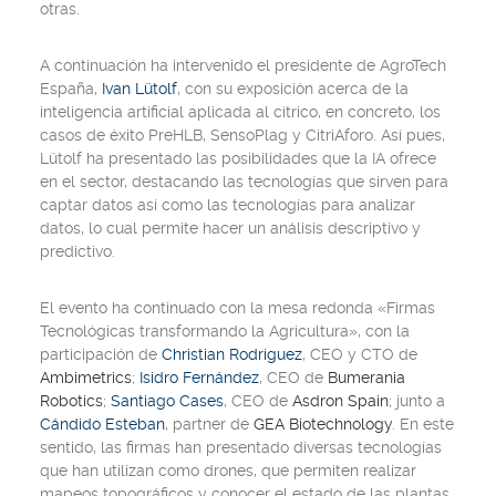
otras.
A continuación ha intervenido el presidente de AgroTech
España,
Ivan Lütolf
, con su exposición acerca de la
inteligencia artificial aplicada al cítrico, en concreto, los
casos de éxito PreHLB, SensoPlag y CitriAforo. Así pues,
Lütolf ha presentado las posibilidades que la IA ofrece
en el sector, destacando las tecnologías que sirven para
captar datos así como las tecnologías para analizar
datos, lo cual permite hacer un análisis descriptivo y
predictivo.
El evento ha continuado con la mesa redonda «Firmas
Tecnológicas transformando la Agricultura», con la
participación de
Christian Rodríguez
, CEO y CTO de
Ambimetrics
;
Isidro Fernández
, CEO de
Bumerania
Robotics
;
Santiago Cases
, CEO de
Asdron Spain
; junto a
Cándido Esteban
, partner de
GEA Biotechnology
. En este
sentido, las firmas han presentado diversas tecnologías
que han utilizan como drones, que permiten realizar
mapeos topográficos y conocer el estado de las plantas,