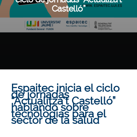
Castelló”
Espaitec inicia el ciclo
de jornadas
“Actualitza’t Castelló”
hablando sobre
tecnologías para el
sector de la salud