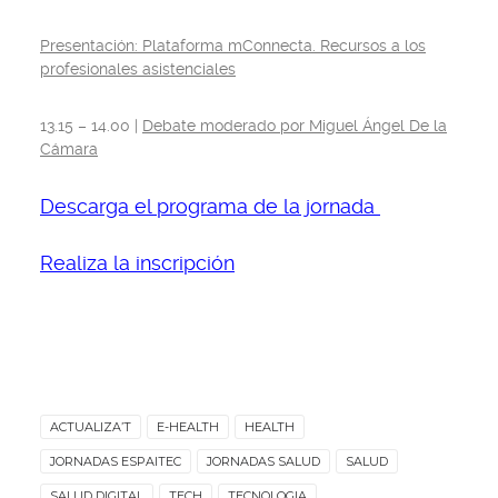
Presentación: Plataforma mConnecta. Recursos a los
profesionales asistenciales
13.15 – 14.00 |
Debate moderado por Miguel Ángel De la
Cámara
Descarga el programa de la jornada
Realiza la inscripción
ACTUALIZA’T
E-HEALTH
HEALTH
JORNADAS ESPAITEC
JORNADAS SALUD
SALUD
SALUD DIGITAL
TECH
TECNOLOGIA