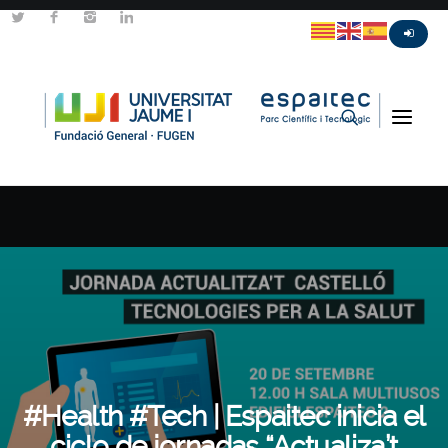
#Health #Tech | Espaitec inicia el
ciclo de jornadas “Actualiza’t