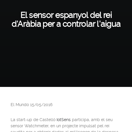
El sensor espanyol del rei
d'Aràbia per a controlar l'aigua
El Mundo 15/05/2016
La start-up de Castelló
IotSens
participa, amb el seu
sensor Watchmeter, en un projecte impulsat pel rei