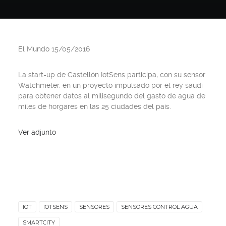
El Mundo 15/05/2016
La start-up de Castellón IotSens participa, con su sensor
Watchmeter, en un proyecto impulsado por el rey saudí
para obtener datos al milisegundo del gasto de agua de
miles de horgares en las 25 ciudades del país.
Ver adjunto
IOT
IOTSENS
SENSORES
SENSORES CONTROL AGUA
SMARTCITY