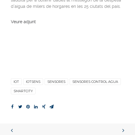
saudita per a obtenir dades al mil·lisegon de la despesa
d’aigua de milers de horgares en les 25 ciutats del país.
Veure adjunt
IOT
IOTSENS
SENSORES
SENSORES CONTROL AGUA
SMARTCITY