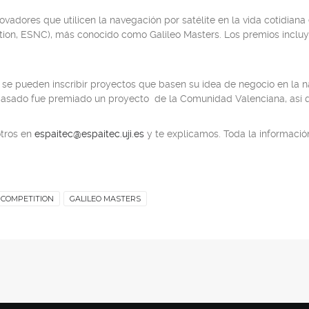
ovadores que utilicen la navegación por satélite en la vida cotidiana 
tion, ESNC), más conocido como Galileo Masters. Los premios incluy
 se pueden inscribir proyectos que basen su idea de negocio en la na
 pasado fue premiado un proyecto de la Comunidad Valenciana, así qu
otros en
espaitec@espaitec.uji.es
y te explicamos. Toda la informació
 COMPETITION
GALILEO MASTERS