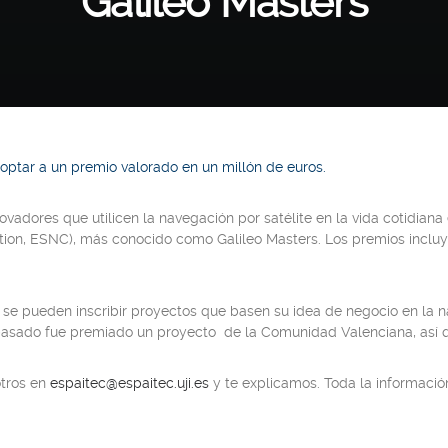
Galileo Masters
 optar a un premio valorado en un millón de euros.
ovadores que utilicen la navegación por satélite en la vida cotidiana 
tion, ESNC), más conocido como Galileo Masters. Los premios incluy
 se pueden inscribir proyectos que basen su idea de negocio en la na
 pasado fue premiado un proyecto de la Comunidad Valenciana, así qu
otros en
espaitec@espaitec.uji.es
y te explicamos. Toda la informació