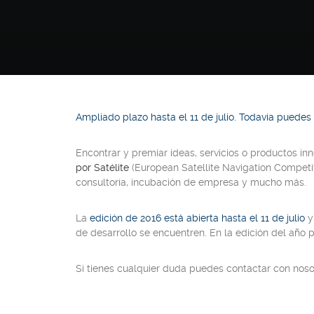
Ampliado plazo hasta el 11 de julio. Todavía puedes
Encontrar y premiar ideas, servicios o productos inn
por Satélite
(European Satellite Navigation Competi
consultoría, incubación de empresa y mucho más.
La
edición de 2016 está abierta hasta el 11 de julio
y
de desarrollo se encuentren. En la edición del año
Si tienes cualquier duda puedes contactar con nos