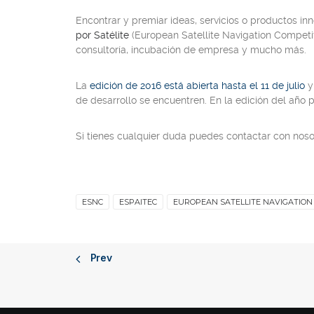
Encontrar y premiar ideas, servicios o productos inn
por Satélite
(European Satellite Navigation Competi
consultoría, incubación de empresa y mucho más.
La
edición de 2016 está abierta hasta el 11 de julio
y
de desarrollo se encuentren. En la edición del año
Si tienes cualquier duda puedes contactar con nos
ESNC
ESPAITEC
EUROPEAN SATELLITE NAVIGATION
Prev