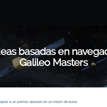
eas basadas en navegaci
Galileo Masters
 optar a un premio valorado en un millón de euros.