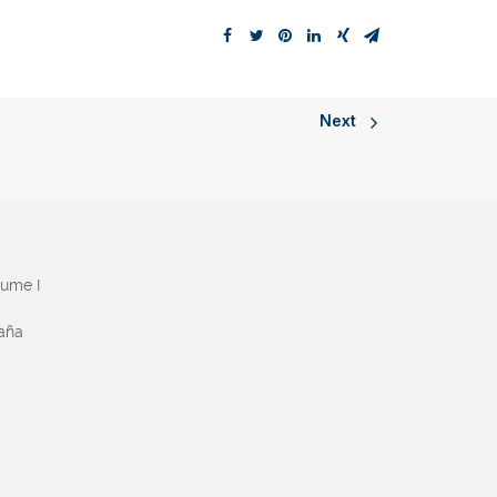
Next
aume I
paña