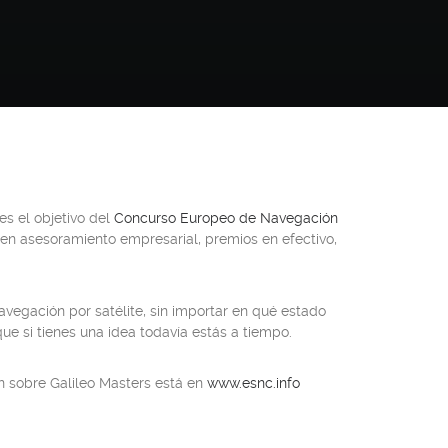
es el objetivo del
Concurso Europeo de Navegación
en asesoramiento empresarial, premios en efectivo,
vegación por satélite, sin importar en qué estado
e si tienes una idea todavía estás a tiempo.
n sobre Galileo Masters está en
www.esnc.info