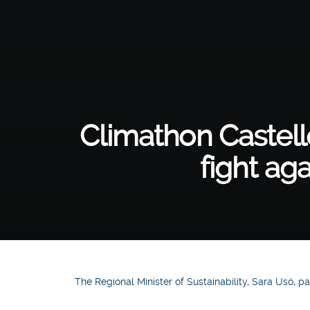
Climathon Castell
fight ag
The Regional Minister of Sustainability, Sara Usó, p