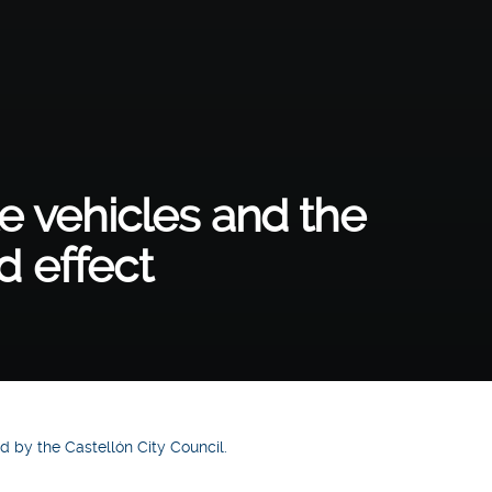
e vehicles and the
nd effect
d by the Castellón City Council.