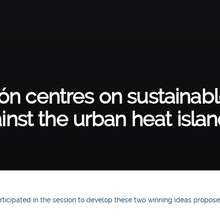
ón centres on sustainabl
ainst the urban heat isla
articipated in the session to develop these two winning ideas propose