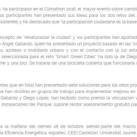
, ha participado en el Climathon 2016, el mayor evento sobre camb
os participantes han presentado sus ideas para los dos retos del
istentes y ha destacado que “la participación ciudadana es la base 
oncepto de “renaturalizar la ciudad” y los participantes han aporta
e Ángel Gallardo, quien ha presentado un proyecto basado en las “ci
, azoteas o mobiliario urbano y con el contacto con la luz esta 
a seleccionada para el reto “Smart Green Cities” ha sido la de Diego
he y una bici. Se trataría de una bicicleta cubierta que funcionari
ntes que en total han presentado siete soluciones para los retos pr
 se han dividido en grupos de trabajo para implementar mejoras en
Gallardo y Diego López, han recibido como premio la vinculación vi
instalaciones del Parque, supone recibir asesoramiento gratuito para
a la mañana del viernes 28 de octubre, siendo parte del macro
 Eficiencia Energética, espaitec, CEEI Castellón, Universitat Jaume 