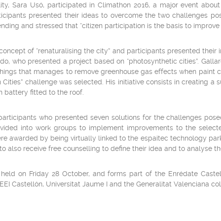
lity, Sara Usó, participated in Climathon 2016, a major event abo
articipants presented their ideas to overcome the two challenges p
ing and stressed that “citizen participation is the basis to improve t
oncept of “renaturalising the city” and participants presented their i
do, who presented a project based on “photosynthetic cities”. Galla
nishings that manages to remove greenhouse gas effects when paint c
Cities” challenge was selected. His initiative consists in creating a 
 battery fitted to the roof.
rticipants who presented seven solutions for the challenges posed
vided into work groups to implement improvements to the selecte
e awarded by being virtually linked to the espaitec technology park f
to also receive free counselling to define their idea and to analyse the 
held on Friday 28 October, and forms part of the Enrédate Castel
EEI Castellón, Universitat Jaume I and the Generalitat Valenciana col