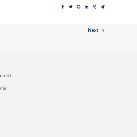
Next
aume I
paña