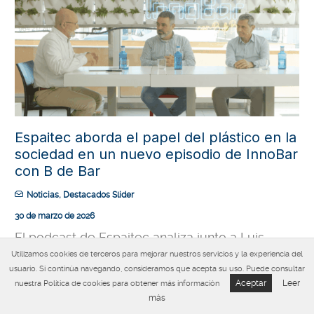
Espaitec aborda el papel del plástico en la
sociedad en un nuevo episodio de InnoBar
con B de Bar
Noticias
,
Destacados Slider
30 de marzo de 2026
El podcast de Espaitec analiza junto a Luis
Cabedo y Raül Sangròs la contribución de los
Utilizamos cookies de terceros para mejorar nuestros servicios y la experiencia del
plásticos al desarrollo tecnológico y los retos
usuario. Si continúa navegando, consideramos que acepta su uso. Puede consultar
vinculados a su uso, reciclaje y gestión de
Aceptar
Leer
nuestra Política de cookies para obtener más información
residuos
más