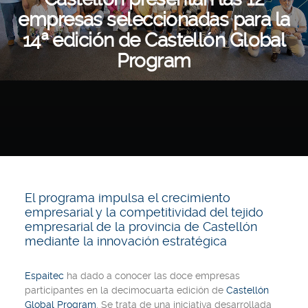
empresas seleccionadas para la
14ª edición de Castellón Global
Program
El programa impulsa el crecimiento
empresarial y la competitividad del tejido
empresarial de la provincia de Castellón
mediante la innovación estratégica
Espaitec
ha dado a conocer las doce empresas
participantes en la decimocuarta edición de
Castellón
Global Program
. Se trata de una iniciativa desarrollada