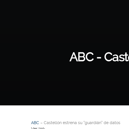
ABC - Caste
ABC
– Castellón estrena su "guardián" de datos
Ver link