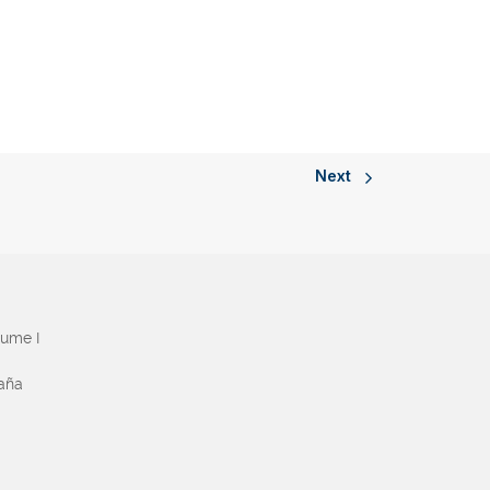
Next
aume I
paña