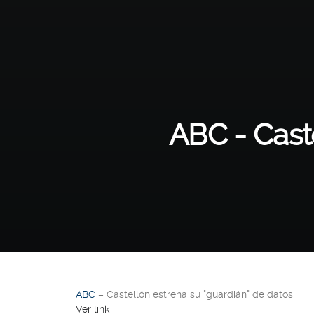
ABC - Caste
ABC
– Castellón estrena su "guardián" de datos
Ver link