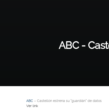
ABC - Caste
ABC
– Castellón estrena su "guardián" de datos
Ver link