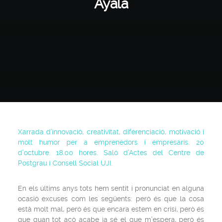
Ayala
Xarrada d’innovació, creativitat, diferenciació, motivació i
molt humor per a emprenedors i empresaris. 20
d’octubre. 18.00 hores. Saló d’Actes del Centre de
Postgrau i Consell Social UJI.
En els últims anys tots hem sentit i pronunciat en alguna
ocasió excuses com les següents: però és que la cosa
està molt mal, però és que encara estem en crisi, però és
que quan tot açò acabe ja sé el que m’espera, però és