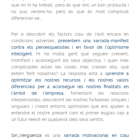
que no hi ha treball, però és que tinc un bon producte i
no puc vendre-ho, però és que és molt complicat
diferenciar-se….
Per a descobrir els factors clau de l’èxit encara en
condicions adverses,
presentem una xarrada-manifest
contra els
peroesquesistes
i en favor de l’optimisme
intel·ligent.
Hi ha molta gent que segueix creixent,
triomfant i aconseguint els seus objectius, i quan més
complicades estan les coses, més creixen ells, què
estem fent nosaltres? La resposta està a a
prendre a
optimitzar els nostres recursos i els nostres valors
diferencials per a aconseguir les nostres finalitats en
l’àmbit de l’empresa,
fomentant les relacions
interpersonals, descobrint les nostres fortaleses úniques i
singulars i creant entorns optimistes que ens ajuden a
entendre el nostre present com el primer esglaó cap a
un futur reeixit en qualsevol dels seus sentits.
Sin_Vergüenza
és una
xarrada motivacional en clau