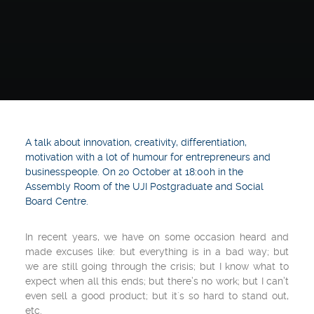
A talk about innovation, creativity, differentiation,
motivation with a lot of humour for entrepreneurs and
businesspeople. On 20 October at 18:00h in the
Assembly Room of the UJI Postgraduate and Social
Board Centre.
In recent years, we have on some occasion heard and
made excuses like: but everything is in a bad way; but
we are still going through the crisis; but I know what to
expect when all this ends; but there’s no work; but I can’t
even sell a good product; but it´s so hard to stand out,
etc.