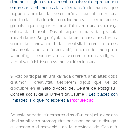
d’humor dirigida especialment a qualsevol emprenedor o
empresari amb necessitats d’expansió
, de manera que
puguen apreciar la seua pròpia realitat com una
oportunitat d’adquirir coneixements i experiències
globals i que puguen mirar al futur amb una esperança
entusiasta i real. Durant aquesta xarrada gratuïta
impartida per Sergio Ayala parlarem, entre altres temes,
sobre la innovació i la creativitat com a eines
fonamentals per a diferenciació; la cerca del meu propi
valor afegit; l’economia creativa com a nou paradigma i
la motivació intrínseca vs motivació extrínseca
Si vols participar en una xarrada diferent amb altes dosis
d’humor i creativitat, t’esperem dijous que ve 20
d’octubre en el
Saló d’Actes del Centre de Postgrau i
Consell social de la Universitat Jaume I
.
Les places són
limitades, així que no esperes a
inscriure’t ací
Aquesta xarrada s’emmarca dins d’un conjunt d’accions
de dinamització promogudes per espaitec per a divulgar
el concepte d’innovació en la província de Castelló.