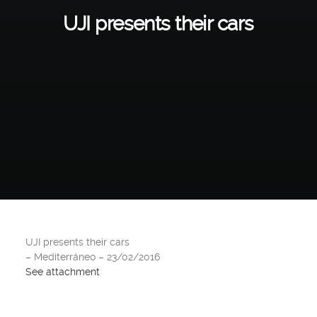
UJI presents their cars
UJI presents their cars
– Mediterráneo – 23/02/2016
See attachment