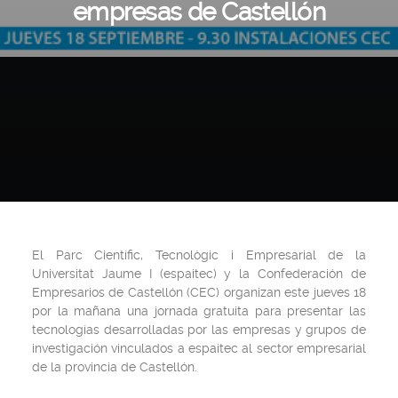
empresas de Castellón
El Parc Científic, Tecnològic i Empresarial de la
Universitat Jaume I (espaitec) y la Confederación de
Empresarios de Castellón (CEC) organizan este jueves 18
por la mañana una jornada gratuita para presentar las
tecnologías desarrolladas por las empresas y grupos de
investigación vinculados a espaitec al sector empresarial
de la provincia de Castellón.