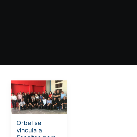
Orbel se
vincula a