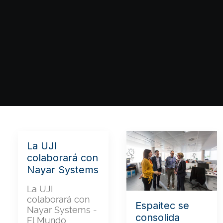
La UJI
colaborará con
Nayar Systems
La UJI
colaborará con
Espaitec se
Nayar Systems -
consolida
El Mundo