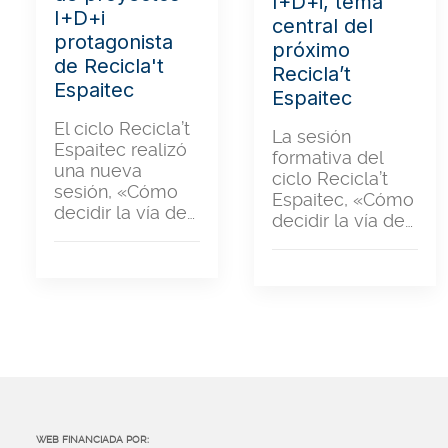
I+D+i, tema
I+D+i
central del
protagonista
próximo
de Recicla't
Recicla’t
Espaitec
Espaitec
El ciclo Recicla’t
La sesión
Espaitec realizó
formativa del
una nueva
ciclo Recicla’t
sesión, «Cómo
Espaitec, «Cómo
decidir la vía de…
decidir la vía de…
WEB FINANCIADA POR: