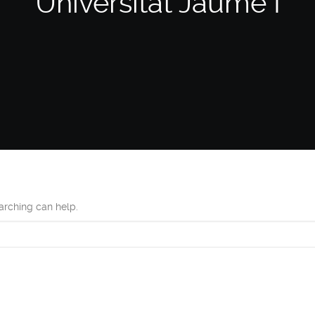
Universitat Jaume I
earching can help.