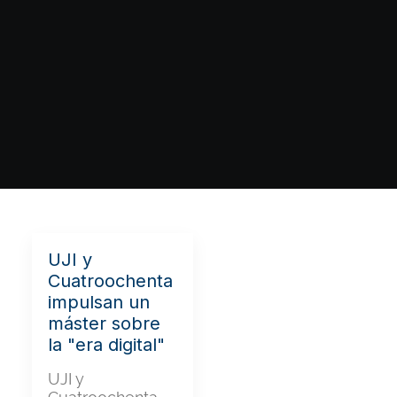
UJI y
Cuatroochenta
impulsan un
máster sobre
la "era digital"
UJI y