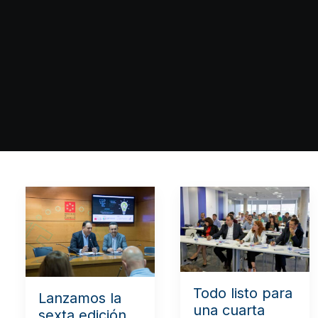
Todo listo para
Lanzamos la
una cuarta
sexta edición