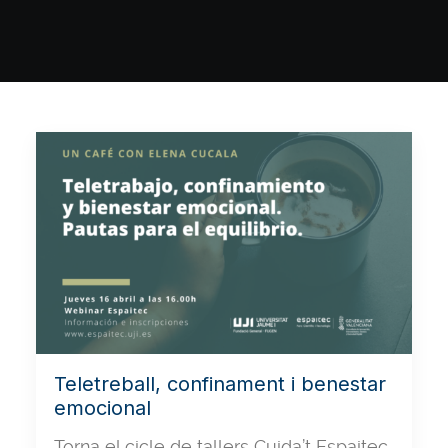
Teletreball, confinament i benestar
emocional
Torna el cicle de tallers Cuida’t Espaitec