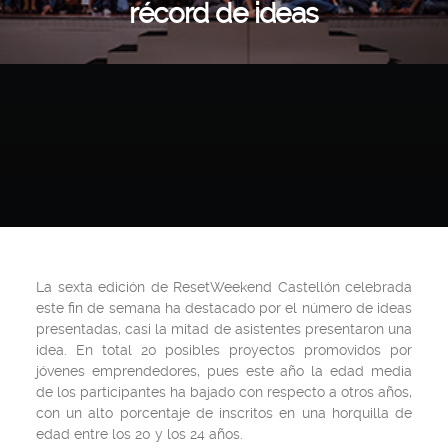
récord de ideas
La sexta edición de
ResetWeekend Castellón
celebrada
este fin de semana ha destacado por el número de ideas
presentadas, casi la mitad de asistentes presentaron una
idea. En total 20 posibles proyectos promovidos por
jóvenes emprendedores, pues este año la edad media
de los participantes ha bajado con respecto a otros años,
con un alto porcentaje de inscritos en una horquilla de
edad entre los 20 y los 24 años.