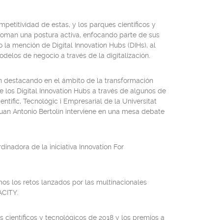
petitividad de estas, y los parques científicos y
s toman una postura activa, enfocando parte de sus
o la mención de Digital Innovation Hubs (DIHs), al
elos de negocio a través de la digitalización.
n destacando en el ámbito de la transformación
e los Digital Innovation Hubs a través de algunos de
ntific, Tecnológic i Empresarial de la Universitat
uan Antonio Bertolín interviene en una mesa debate
dinadora de la iniciativa Innovation For
os los retos lanzados por las multinacionales
ACITY.
 científicos y tecnológicos de 2018 y los premios a