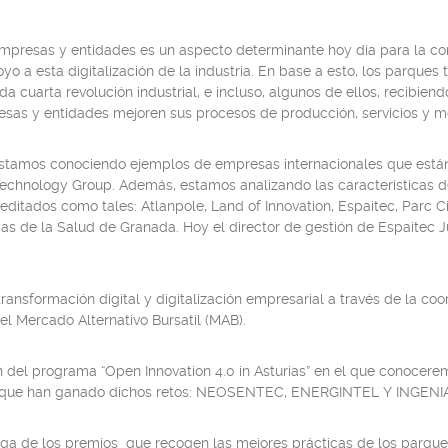
 empresas y entidades es un aspecto determinante hoy día para la com
o a esta digitalización de la industria. En base a esto, los parque
a cuarta revolución industrial, e incluso, algunos de ellos, recibiend
as y entidades mejoren sus procesos de producción, servicios y mod
estamos conociendo ejemplos de empresas internacionales que está
I Technology Group. Además, estamos analizando las características d
editados como tales: Atlanpole, Land of Innovation, Espaitec, Parc Cie
as de la Salud de Granada. Hoy el director de gestión de Espaitec J
ansformación digital y digitalización empresarial a través de la coor
l Mercado Alternativo Bursatil (MAB).
n del programa “Open Innovation 4.0 in Asturias” en el que conocerem
as que han ganado dichos retos: NEOSENTEC, ENERGINTEL Y INGENI
ega de los premios que recogen las mejores prácticas de los parques