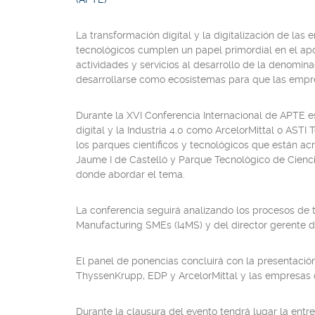
La transformación digital y la digitalización de las
tecnológicos cumplen un papel primordial en el apoy
actividades y servicios al desarrollo de la denominad
desarrollarse como ecosistemas para que las empres
Durante la XVI Conferencia Internacional de APTE 
digital y la Industria 4.0 como ArcelorMittal o AST
los parques científicos y tecnológicos que están acr
Jaume I de Castelló y Parque Tecnológico de Cienci
donde abordar el tema.
La conferencia seguirá analizando los procesos de tr
Manufacturing SMEs (I4MS) y del director gerente de
El panel de ponencias concluirá con la presentació
ThyssenKrupp, EDP y ArcelorMittal y las empres
Durante la clausura del evento tendrá lugar la entr