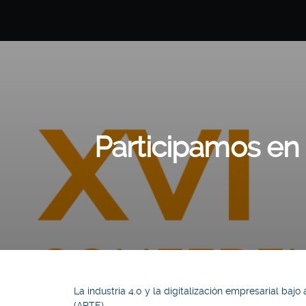
Participamos en 
La industria 4.0 y la digitalización empresarial baj
(APTE)