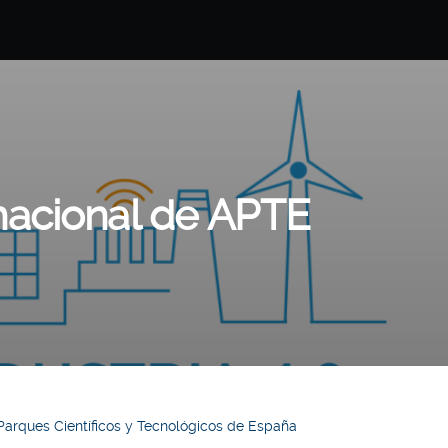
rnacional de APTE
e Parques Científicos y Tecnológicos de España