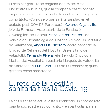
El webinar gratuito se engloba dentro del ciclo
Encuentros Virtuales
, que la compañía castellonense
propone durante este periodo de confinamiento, y tiene
como título,
¿Cómo se organizará la sanidad en el
periodo post-COVID?.
Participarán
Gerardo Cajaraville
,
jefe de
Farmacia Hospitalaria de la Fundación
Onkologikoa
de Donosti
,
María Victoria Mateos
,
del
Servicio de Hematología del Hospital Clínico Universitario
de Salamanca,
Ángel Luis Guerrero
, coordinador de la
Unidad de Cefaleas del Hospital Universitario de
Valladolid
,
Fernando Rivera
, jefe
Servicio Oncología
Médica del Hospital Universitario Marqués de Valdecilla
de Santander
, y
Luis Lizán
,
CEO de Outcomes’10
; quién
ejercerá como moderador.
El reto de la gestión
sanitaria tras la Covid-19
La crisis sanitaria actual está suponiendo un enorme reto
para la sociedad en su conjunto, y en particular para el