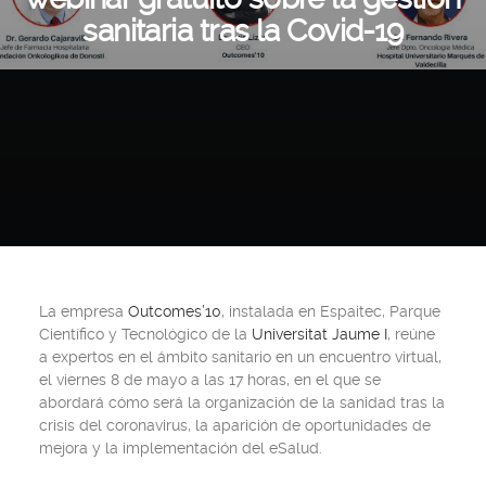
sanitaria tras la Covid-19
La empresa
Outcomes’10
, instalada en
Espaitec, Parque
Científico y Tecnológico de la
Universitat Jaume I
, reúne
a expertos en el ámbito sanitario en un encuentro virtual,
el viernes 8 de mayo a las 17 horas, en el que se
abordará cómo será la organización de la sanidad tras la
crisis del coronavirus, la aparición de oportunidades de
mejora y la implementación del eSalud.