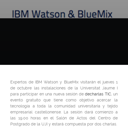
Expertos de
IBM Watson y BlueMix
visitarán el
jueves 1
de octubre las instalaciones de la Universitat Jaume I
para participar en una nueva sesión de
decharlas TIC
, un
evento gratuito que tiene como objetivo acercar la
tecnología a toda la comunidad universitaria y tejido
empresarial castellonense. La sesión dará comienzo a
las 19.00 horas en el Salón de Actos del Centro de
Postgrado de la UJI y estará compuesta por dos charlas.